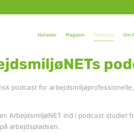
Nyheder
Magasin
Podcasts
Om A
ejdsmiljøNETs pod
sk podcast for arbejdsmiljøprofessionelle,
gen ArbejdsmiljøNET ind i podcast studiet f
 på arbejdspladsen.