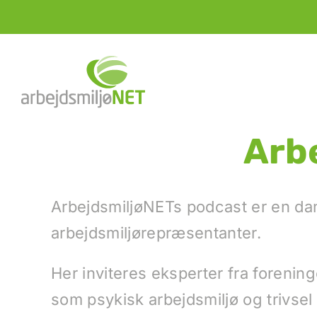
Skip
to
content
Arb
ArbejdsmiljøNETs podcast er en dan
arbejdsmiljørepræsentanter.
Her inviteres eksperter fra forenin
som psykisk arbejdsmiljø og trivsel