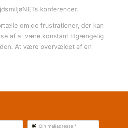
ejdsmiljøNETs konferencer.
tælle om de frustrationer, der kan
lse af at være konstant tilgængelig
tiden. At være overvældet af en