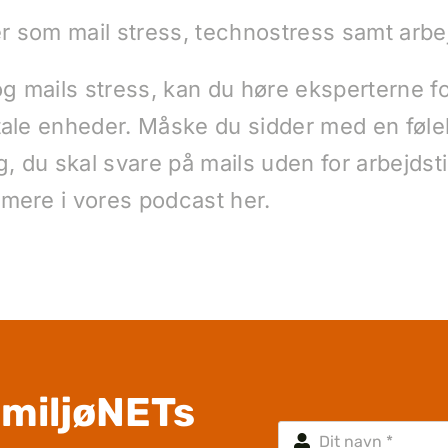
r som mail stress, technostress samt arb
 mails stress, kan du høre eksperterne for
tale enheder. Måske du sidder med en føle
ig, du skal svare på mails uden for arbejds
 mere i vores podcast her.
smiljøNETs