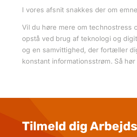
I vores afsnit snakkes der om emne
Vil du høre mere om technostress og
opstå ved brug af teknologi og digi
og en samvittighed, der fortæller d
konstant informationsstrøm. Så hør
Tilmeld dig Arbejd