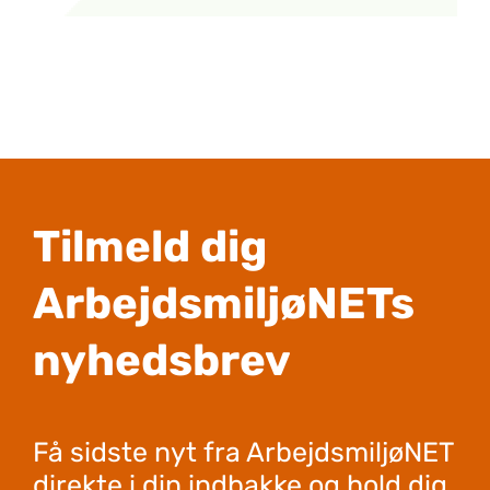
Tilmeld dig
ArbejdsmiljøNETs
nyhedsbrev
Få sidste nyt fra ArbejdsmiljøNET
direkte i din indbakke og hold dig