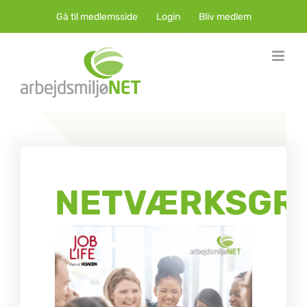
Skip
Gå til medlemsside
Login
Bliv medlem
to
content
NETVÆRKSGR