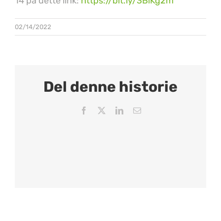
14 på dette link:
https://bit.ly/3BiKg2m
02/14/2022
Del denne historie
Facebook
X
LinkedIn
Email