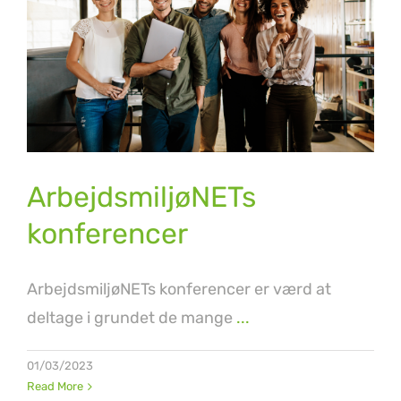
ArbejdsmiljøNETs
konferencer
Årskonference
ArbejdsmiljøNETs
konferencer
ArbejdsmiljøNETs konferencer er værd at
deltage i grundet de mange
...
01/03/2023
Read More