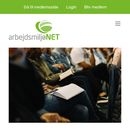
Skip
Gå til medlemsside
Login
Bliv medlem
to
content
View
Larger
Image