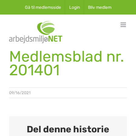
Skip
Gå til medlemsside
Login
Bliv medlem
to
content
Medlemsblad nr.
201401
09/16/2021
Del denne historie