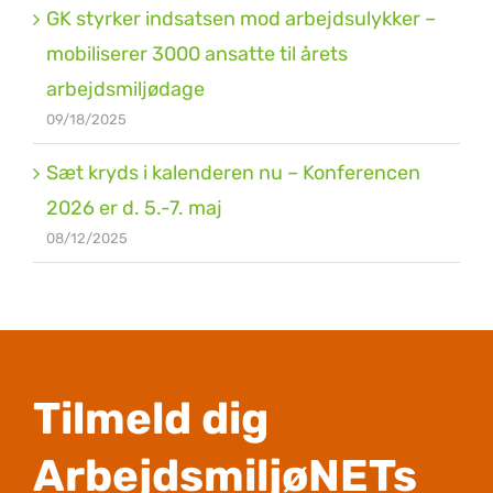
GK styrker indsatsen mod arbejdsulykker –
mobiliserer 3000 ansatte til årets
arbejdsmiljødage
09/18/2025
Sæt kryds i kalenderen nu – Konferencen
2026 er d. 5.-7. maj
08/12/2025
Tilmeld dig
ArbejdsmiljøNETs