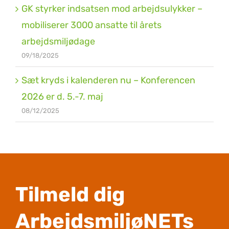
GK styrker indsatsen mod arbejdsulykker –
mobiliserer 3000 ansatte til årets
arbejdsmiljødage
09/18/2025
Sæt kryds i kalenderen nu – Konferencen
2026 er d. 5.-7. maj
08/12/2025
Tilmeld dig
ArbejdsmiljøNETs