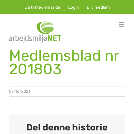
Skip
Gå til medlemsside
Login
Bliv medlem
to
content
Medlemsblad nr
201803
09/16/2021
Del denne historie