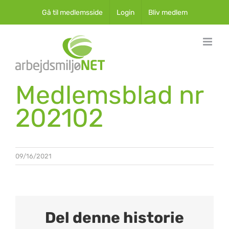
Skip
Gå til medlemsside
Login
Bliv medlem
to
content
Medlemsblad nr
202102
09/16/2021
Del denne historie