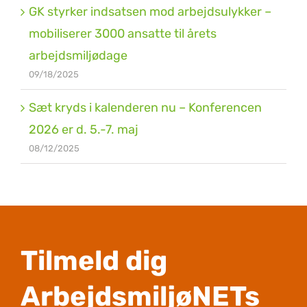
GK styrker indsatsen mod arbejdsulykker –
mobiliserer 3000 ansatte til årets
arbejdsmiljødage
09/18/2025
Sæt kryds i kalenderen nu – Konferencen
2026 er d. 5.-7. maj
08/12/2025
Tilmeld dig
ArbejdsmiljøNETs