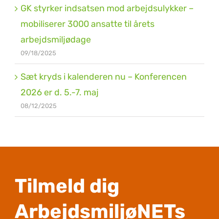
GK styrker indsatsen mod arbejdsulykker –
mobiliserer 3000 ansatte til årets
arbejdsmiljødage
09/18/2025
Sæt kryds i kalenderen nu – Konferencen
2026 er d. 5.-7. maj
08/12/2025
Tilmeld dig
ArbejdsmiljøNETs