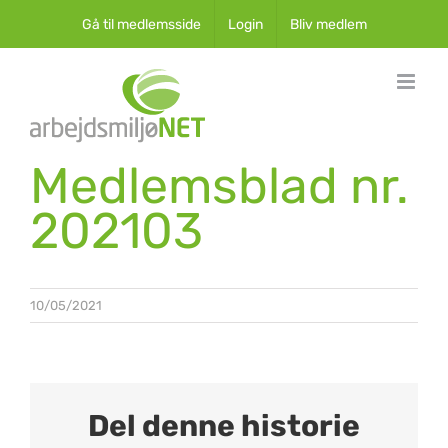
Skip
Gå til medlemsside
Login
Bliv medlem
to
content
Medlemsblad nr.
202103
10/05/2021
Del denne historie