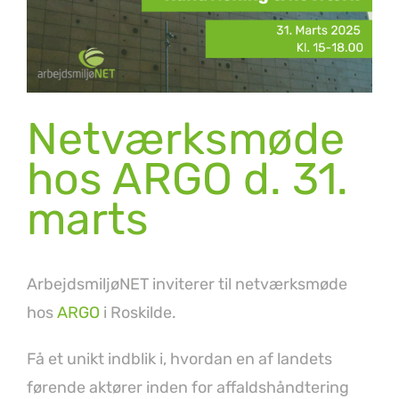
Netværksmøde
hos ARGO d. 31.
marts
ArbejdsmiljøNET inviterer til netværksmøde
hos
ARGO
i Roskilde.
Få et unikt indblik i, hvordan en af landets
førende aktører inden for affaldshåndtering