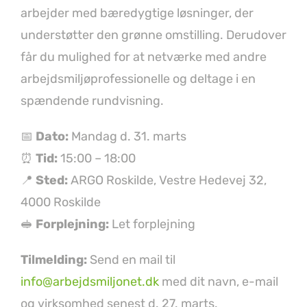
arbejder med bæredygtige løsninger, der
understøtter den grønne omstilling. Derudover
får du mulighed for at netværke med andre
arbejdsmiljøprofessionelle og deltage i en
spændende rundvisning.
📅
Dato:
Mandag d. 31. marts
⏰
Tid:
15:00 – 18:00
📍
Sted:
ARGO Roskilde, Vestre Hedevej 32,
4000 Roskilde
🥪
Forplejning:
Let forplejning
Tilmelding:
Send en mail til
info@arbejdsmiljonet.dk
med dit navn, e-mail
og virksomhed senest d. 27. marts.