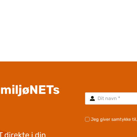
smiljøNETs
Jeg giver samtykke ti
 direkte i din