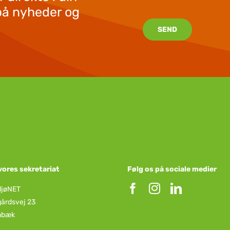
på nyheder og
SEND
vores sekretariat
Følg os på sociale medier
ljøNET
årdsvej 23
nbæk