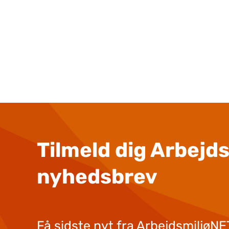
Tilmeld dig Arbejd
nyhedsbrev
Få sidste nyt fra ArbejdsmiljøNET