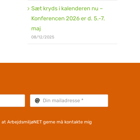
Sæt kryds i kalenderen nu –
Konferencen 2026 er d. 5.-7.
maj
08/12/2025
l, at ArbejdsmiljøNET gerne må kontakte mig