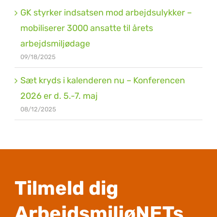
GK styrker indsatsen mod arbejdsulykker –
mobiliserer 3000 ansatte til årets
arbejdsmiljødage
09/18/2025
Sæt kryds i kalenderen nu – Konferencen
2026 er d. 5.-7. maj
08/12/2025
Tilmeld dig
ArbejdsmiljøNETs