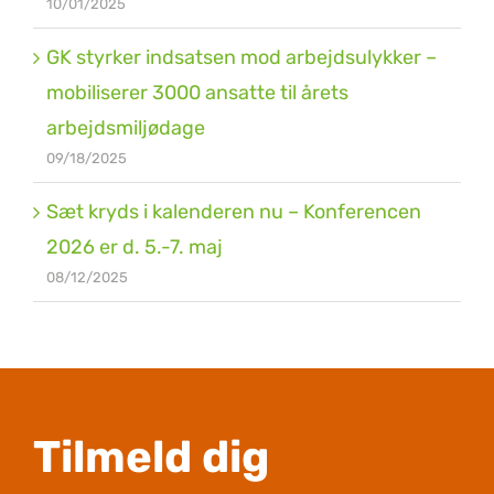
10/01/2025
GK styrker indsatsen mod arbejdsulykker –
mobiliserer 3000 ansatte til årets
arbejdsmiljødage
09/18/2025
Sæt kryds i kalenderen nu – Konferencen
2026 er d. 5.-7. maj
08/12/2025
Tilmeld dig